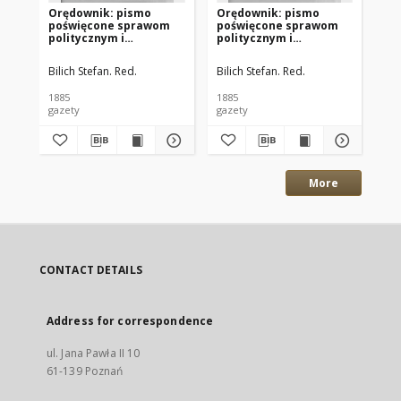
Orędownik: pismo
Orędownik: pismo
Or
poświęcone sprawom
poświęcone sprawom
po
politycznym i
politycznym i
po
spółecznym 1885.12.13
spółecznym 1885.12.11
sp
R.15 Nr285
R.15 Nr283
R.
Bilich Stefan. Red.
Bilich Stefan. Red.
Bil
1885
1885
188
gazety
gazety
gaz
More
CONTACT DETAILS
Address for correspondence
ul. Jana Pawła II 10
61-139 Poznań