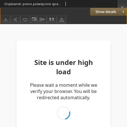
Orędownik: pismo poświęcone sprawom politycznym i spółecznym 1885.06.19 R.15 Nr137
Show details