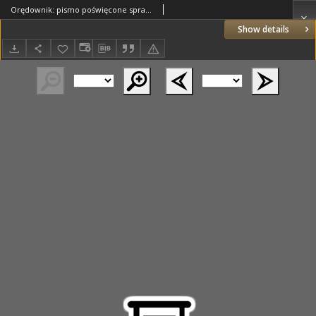
Orędownik: pismo poświęcone sprawom politycznym i spółecznym 1885.08.19 R.15 Nr187
Show details