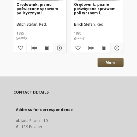
Orędownik: pismo
Orędownik: pismo
Or
poświęcone sprawom
poświęcone sprawom
po
politycznym i
politycznym i
po
spółecznym 1885.12.13
spółecznym 1885.12.11
sp
R.15 Nr285
R.15 Nr283
R.
Bilich Stefan. Red.
Bilich Stefan. Red.
Bil
1885
1885
188
gazety
gazety
gaz
More
CONTACT DETAILS
Address for correspondence
ul. Jana Pawła II 10
61-139 Poznań