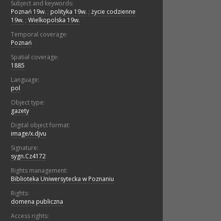
Subject and keywords:
Poznań 19w.
;
polityka 19w.
;
życie codzienne
19w.
;
Wielkopolska 19w.
Temporal coverage:
Poznań
Spatial coverage:
1885
Language:
pol
Object type:
gazety
Digital object format:
image/x.djvu
Signature:
sygn.Cz4172
Rights management:
Biblioteka Uniwersytecka w Poznaniu
Rights:
domena publiczna
Access rights: