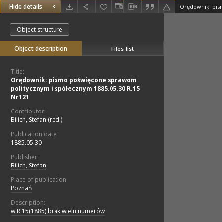
Hide details
Object structure
Object description
Files list
Title:
Orędownik: pismo poświęcone sprawom
politycznym i spółecznym 1885.05.30 R.15
Nr121
Contributor:
Bilich, Stefan (red.)
Publication date:
1885.05.30
Publisher:
Bilich, Stefan
Place of publication:
Poznań
Description:
w R.15(1885) brak wielu numerów