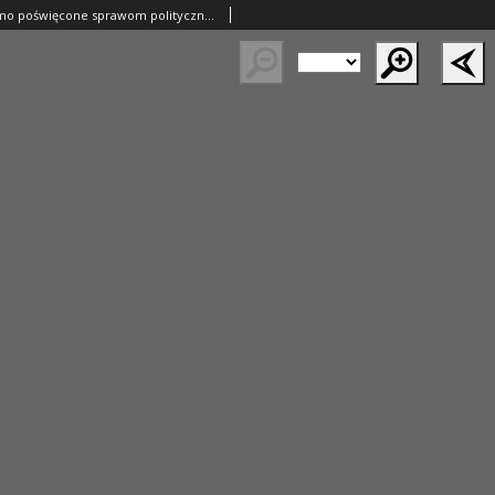
Orędownik: pismo poświęcone sprawom politycznym i spółecznym 1885.05.30 R.15 Nr121