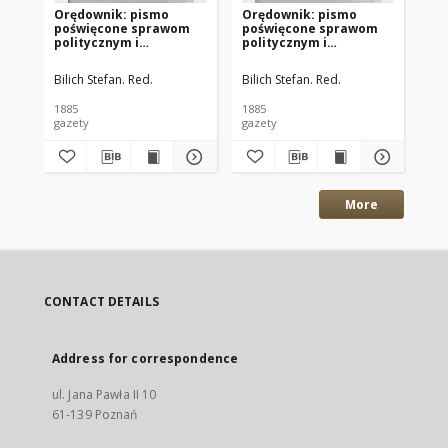
Orędownik: pismo
Orędownik: pismo
Or
poświęcone sprawom
poświęcone sprawom
po
politycznym i
politycznym i
po
spółecznym 1885.12.13
spółecznym 1885.12.11
sp
R.15 Nr285
R.15 Nr283
R.
Bilich Stefan. Red.
Bilich Stefan. Red.
Bil
1885
1885
188
gazety
gazety
gaz
More
CONTACT DETAILS
Address for correspondence
ul. Jana Pawła II 10
61-139 Poznań