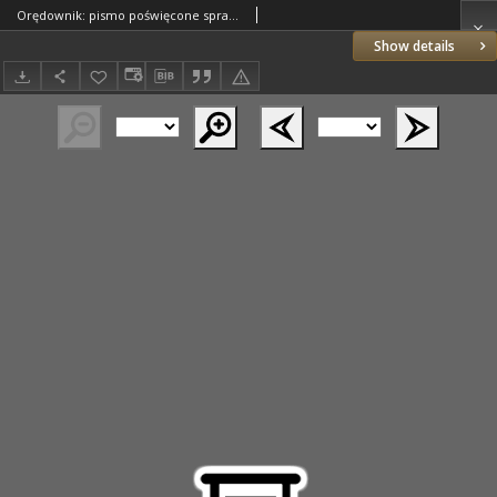
Orędownik: pismo poświęcone sprawom politycznym i spółecznym 1885.09.16 R.15 Nr210
Show details