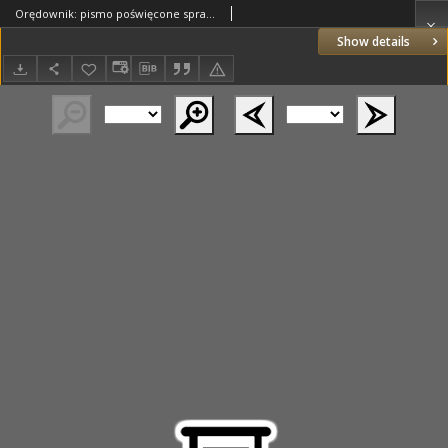
Orędownik: pismo poświęcone sprawom politycznym i spółecznym 1885.05.29 R.15 Nr120
Show details