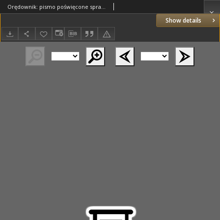
Orędownik: pismo poświęcone sprawom politycznym i spółecznym 1885.04.23 R.15 Nr92
Show details