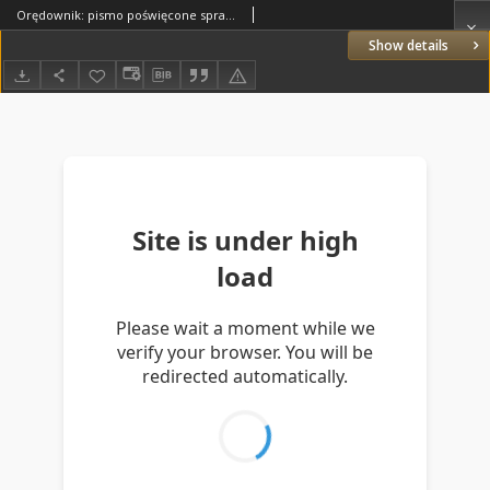
Orędownik: pismo poświęcone sprawom politycznym i spółecznym 1885.06.27 R.15 Nr144
Show details