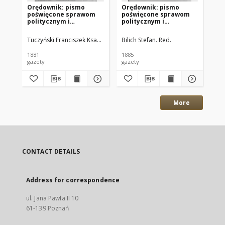
Orędownik: pismo
Orędownik: pismo
Or
poświęcone sprawom
poświęcone sprawom
po
politycznym i
politycznym i
po
spółecznym. 1881.10.13
spółecznym 1885.12.13
sp
R.11 nr132
R.15 Nr285
R.
Tuczyński Franciszek Ksawery Red.
Bilich Stefan. Red.
Bil
1881
1885
188
gazety
gazety
gaz
More
CONTACT DETAILS
Address for correspondence
ul. Jana Pawła II 10
61-139 Poznań