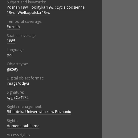
Subject and keywords:
Poznań 19w.
;
polityka 19w.
;
życie codzienne
19w.
;
Wielkopolska 19w.
Temporal coverage:
Poznań
Spatial coverage:
1885
Language:
pol
Object type:
gazety
Digital object format:
image/x.djvu
Signature:
sygn.Cz4172
Rights management:
Biblioteka Uniwersytecka w Poznaniu
Rights:
domena publiczna
Access rights: