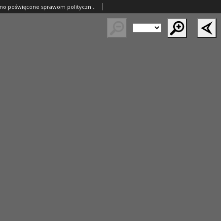
Orędownik: pismo poświęcone sprawom politycznym i spółecznym 1885.04.19 R.15 Nr89