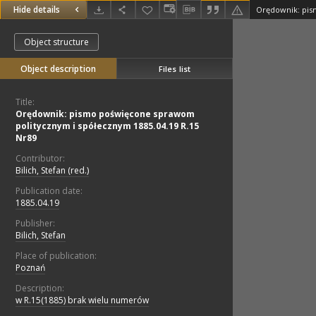
Hide details
Object structure
Object description
Files list
Title:
Orędownik: pismo poświęcone sprawom
politycznym i spółecznym 1885.04.19 R.15
Nr89
Contributor:
Bilich, Stefan (red.)
Publication date:
1885.04.19
Publisher:
Bilich, Stefan
Place of publication:
Poznań
Description:
w R.15(1885) brak wielu numerów