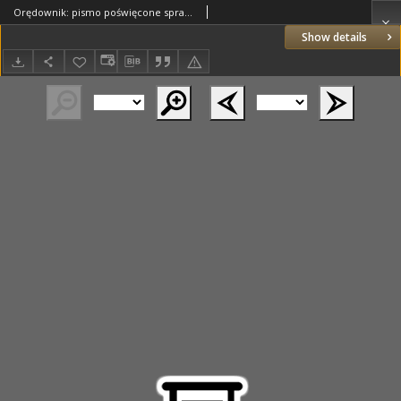
Orędownik: pismo poświęcone sprawom politycznym i spółecznym 1885.08.06 R.15 Nr177
Show details