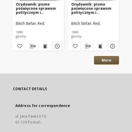
Orędownik: pismo
Orędownik: pismo
Or
poświęcone sprawom
poświęcone sprawom
po
politycznym i
politycznym i
po
spółecznym 1885.12.13
spółecznym 1885.12.11
sp
R.15 Nr285
R.15 Nr283
R.
Bilich Stefan. Red.
Bilich Stefan. Red.
Bil
1885
1885
188
gazety
gazety
gaz
More
CONTACT DETAILS
Address for correspondence
ul. Jana Pawła II 10
61-139 Poznań