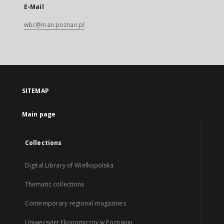
E-Mail
wbc@man.poznan.pl
SITEMAP
Main page
Collections
Digital Library of Wielkopolska
Thematic collections
Contemporary regional magazines
Uniwersytet Ekonomiczny w Poznaniu