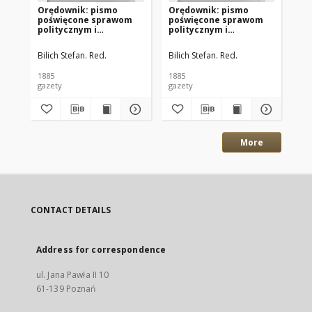
Orędownik: pismo
Orędownik: pismo
Or
poświęcone sprawom
poświęcone sprawom
po
politycznym i
politycznym i
po
spółecznym 1885.12.13
spółecznym 1885.12.11
sp
R.15 Nr285
R.15 Nr283
R.
Bilich Stefan. Red.
Bilich Stefan. Red.
Bil
1885
1885
188
gazety
gazety
gaz
More
CONTACT DETAILS
Address for correspondence
ul. Jana Pawła II 10
61-139 Poznań