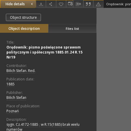
Hide details
Object structure
Object description
Files list
Title:
Orędownik: pismo poświęcone sprawom
politycznym i spółecznym 1885.01.24 R.15
Nr19
Contributor:
Bilich Stefan. Red.
Publication date:
1885
Publisher:
Bilich Stefan
Place of publication:
Poznań
Description:
sygn. Cz.4172-1885
;
w R.15(1885) brak wielu
numerów