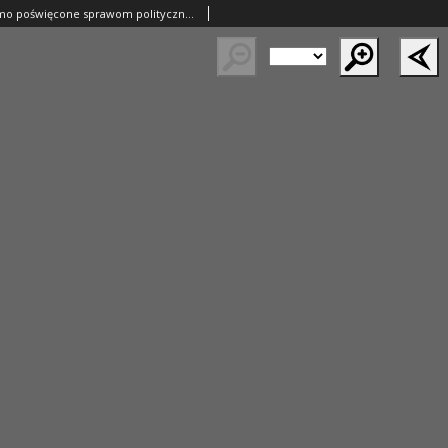
Orędownik: pismo poświęcone sprawom politycznym i spółecznym 1885.01.24 R.15 Nr19