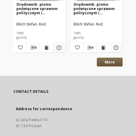
Orędownik: pismo
Orędownik: pismo
Or
poświęcone sprawom
poświęcone sprawom
po
politycznym i
politycznym i
po
spółecznym 1885.12.13
spółecznym 1885.12.11
sp
R.15 Nr285
R.15 Nr283
R.
Bilich Stefan. Red.
Bilich Stefan. Red.
Bil
1885
1885
188
gazety
gazety
gaz
More
CONTACT DETAILS
Address for correspondence
ul. Jana Pawła II 10
61-139 Poznań