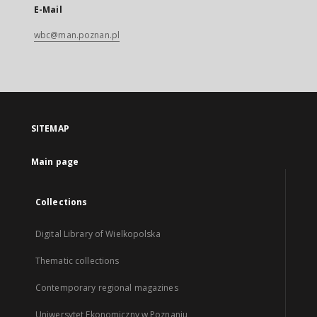
E-Mail
wbc@man.poznan.pl
SITEMAP
Main page
Collections
Digital Library of Wielkopolska
Thematic collections
Contemporary regional magazines
Uniwersytet Ekonomiczny w Poznaniu