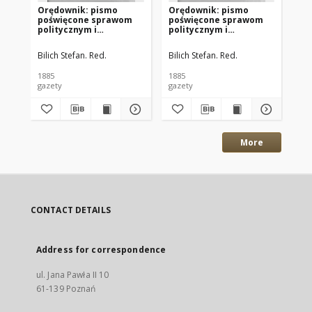
Orędownik: pismo
Orędownik: pismo
Or
poświęcone sprawom
poświęcone sprawom
po
politycznym i
politycznym i
po
spółecznym 1885.12.13
spółecznym 1885.12.11
sp
R.15 Nr285
R.15 Nr283
R.
Bilich Stefan. Red.
Bilich Stefan. Red.
Bil
1885
1885
188
gazety
gazety
gaz
More
CONTACT DETAILS
Address for correspondence
ul. Jana Pawła II 10
61-139 Poznań