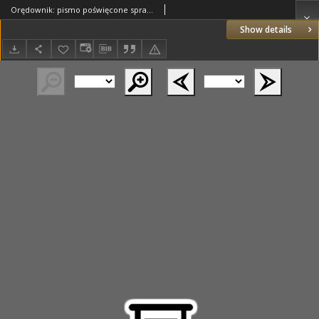
Orędownik: pismo poświęcone sprawom politycznym i spółecznym 1885.03.25 R.15 Nr69
Show details