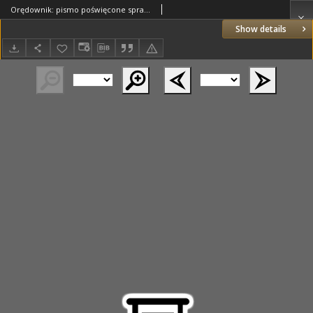
Orędownik: pismo poświęcone sprawom politycznym i spółecznym 1885.10.09 R.15 Nr230
Show details