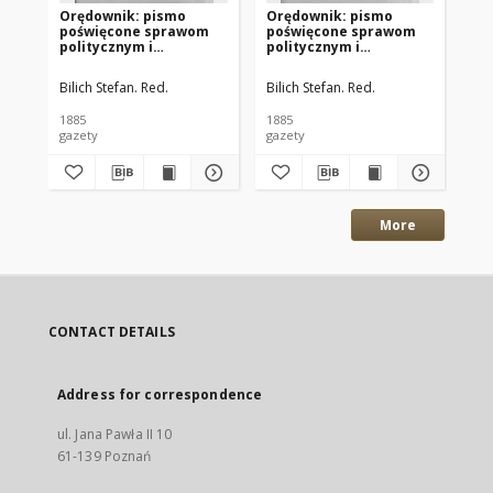
Orędownik: pismo
Orędownik: pismo
Or
poświęcone sprawom
poświęcone sprawom
po
politycznym i
politycznym i
po
spółecznym 1885.12.13
spółecznym 1885.12.11
sp
R.15 Nr285
R.15 Nr283
R.
Bilich Stefan. Red.
Bilich Stefan. Red.
Bil
1885
1885
188
gazety
gazety
gaz
More
CONTACT DETAILS
Address for correspondence
ul. Jana Pawła II 10
61-139 Poznań