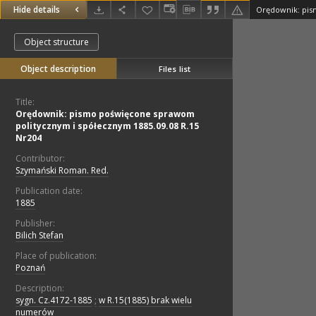
Hide details
Object structure
Object description
Files list
Title:
Orędownik: pismo poświęcone sprawom
politycznym i spółecznym 1885.09.08 R.15
Nr204
Contributor:
Szymański Roman. Red.
Publication date:
1885
Publisher:
Bilich Stefan
Place of publication:
Poznań
Description:
sygn. Cz.4172-1885
;
w R.15(1885) brak wielu
numerów