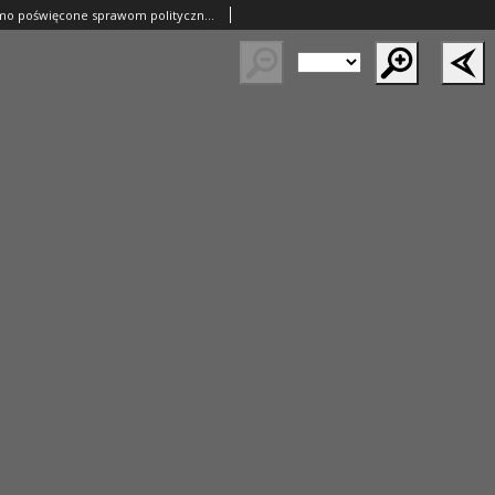
Orędownik: pismo poświęcone sprawom politycznym i spółecznym 1885.09.08 R.15 Nr204