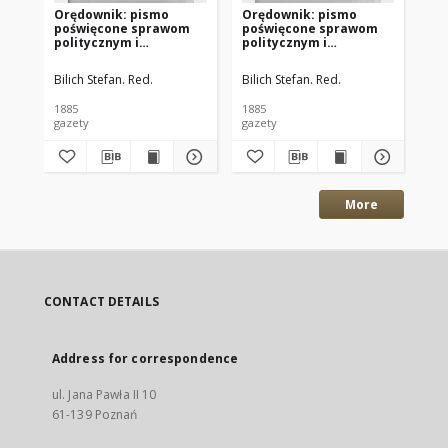
Orędownik: pismo
Orędownik: pismo
Or
poświęcone sprawom
poświęcone sprawom
po
politycznym i
politycznym i
po
spółecznym 1885.12.13
spółecznym 1885.12.11
sp
R.15 Nr285
R.15 Nr283
R.
Bilich Stefan. Red.
Bilich Stefan. Red.
Bil
1885
1885
188
gazety
gazety
gaz
More
CONTACT DETAILS
Address for correspondence
ul. Jana Pawła II 10
61-139 Poznań