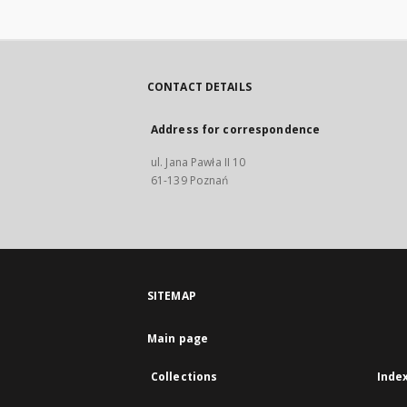
CONTACT DETAILS
Address for correspondence
ul. Jana Pawła II 10
61-139 Poznań
SITEMAP
Main page
Collections
Inde