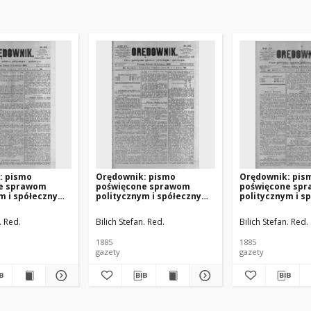
: pismo
Orędownik: pismo
Orędownik: pis
e sprawom
poświęcone sprawom
poświęcone sp
m i spółecznym
politycznym i spółecznym
politycznym i s
 R.15 Nr283
1885.12.12 R.15 Nr284
1885.12.05 R.15 
. Red.
Bilich Stefan. Red.
Bilich Stefan. Red.
1885
1885
gazety
gazety