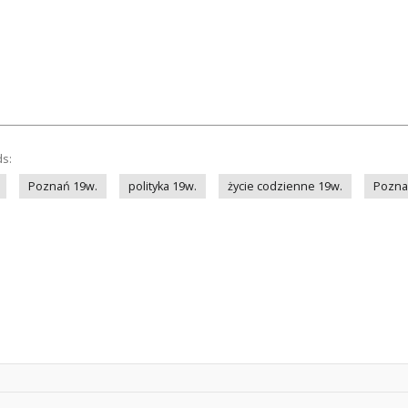
ds:
Poznań 19w.
polityka 19w.
życie codzienne 19w.
Pozn