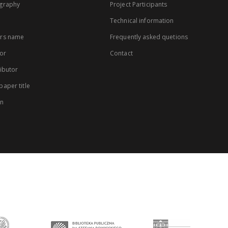
graphy
Project Participants
Technical information
rs name
Frequently asked quetions
or
Contact
ibutor
aper title
on