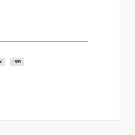
ań
1885