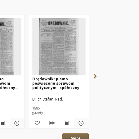
mo
Orędownik: pismo
Orędownik: pismo
rawom
poświęcone sprawom
poświęcone sprawom
półecznym
politycznym i spółecznym
politycznym i spółec
Nr279
1885.12.04 R.15 Nr278
1885.12.06 R.15 Nr280
Bilich Stefan. Red.
Bilich Stefan. Red.
1885
1885
gazety
gazety
More