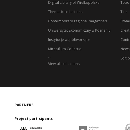
Digital Library of Wielkopolska
Topo
Thematic collections
Title
Contemporary regional magazines
Owne
Uniwersytet Ekonomiczny w Poznaniu
Creat
Instytucje współtworzące
Contr
Mirabilium Collectio
Newsp
...
Editi
View all collections
PARTNERS
Project participants