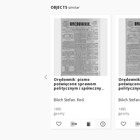
OBJECTS
similar
Orędownik: pismo
Orędownik
poświęcone sprawom
poświęcon
politycznym i spółecznym
polityczny
1885.12.13 R.15 Nr285
1885.12.11
Bilich Stefan. Red.
Bilich Stefan
1885
1885
gazety
gazety