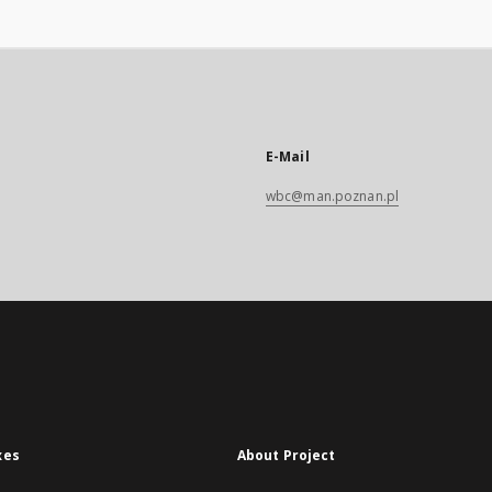
E-Mail
wbc@man.poznan.pl
xes
About Project