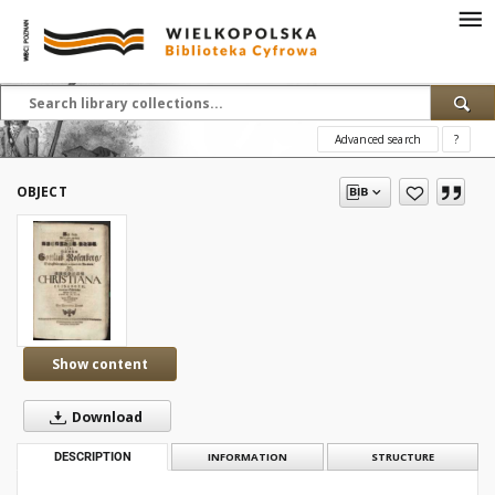
Advanced search
?
OBJECT
Show content
Download
DESCRIPTION
INFORMATION
STRUCTURE