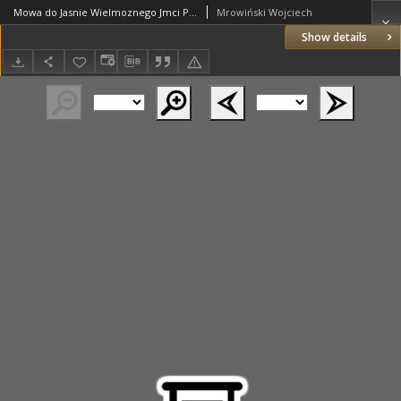
Mowa do Jasnie Wielmoznego Jmci Pana Zaremby, Wojewodztw Poznańskiego y Kaliskiego marszałka w dzień ofiarowaney mu laski przez Jmci xiędza Woyciecha Mrowinskiego K. P. S. M. K. Obozowego Kapellana, miana
Mrowiński Wojciech
Show details