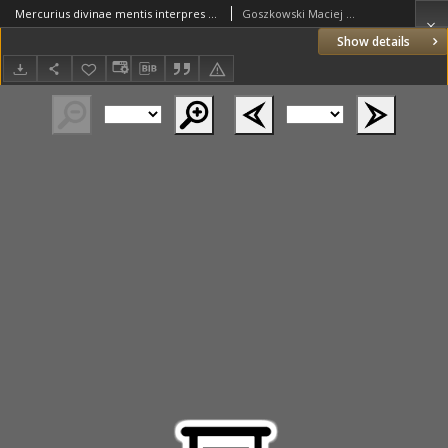
Mercurius divinae mentis interpres exactissimus D. Thomas de Aquino doctor angelicus. Recurrente annuâ suae fertivitatis luce In Basilica D. Dominici S. Ordinis PP. Praedicatorum Celeberrimi Conventus Posnaniensis, Magnis Hospitibus per M. Matthiam Cantium Goszkowski, In Alma Universitate Cracoviensi Philosophiae Doctore, In Academia Posnaniensi Grammatices Professorem, In forma oratoria declaratus anno domini 1741 die vero 7 mensis Martij
Goszkowski Maciej Kanty
Show details