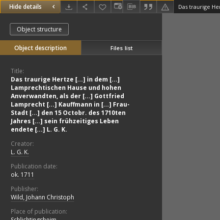
Hide details
Object structure
Object description
Files list
Title:
Das traurige Hertze [...] in dem [...]
Lamprechtischen Hause und hohen
Anverwandten, als der [...] Gottfried
Lamprecht [...] Kauffmann in [...] Frau-
Stadt [...] den 15 Octobr. des 1710ten
Jahres [...] sein frühzeitiges Leben
endete [...] L. G. K.
Creator:
L. G. K.
Publication date:
ok. 1711
Publisher:
Wild, Johann Christoph
Place of publication:
Schlichtingsheim