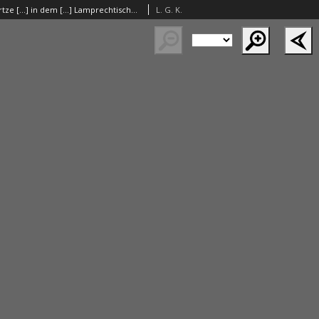
Das traurige Hertze [...] in dem [...] Lamprechtischen Hause und hohen Anverwandten, als der [...] Gottfried Lamprecht [...] Kauffmann in [...] Frau-Stadt [...] den 15 Octobr. des 1710ten Jahres [...] sein frühzeitiges Leben endete [...] L. G. K.
L. G. K.