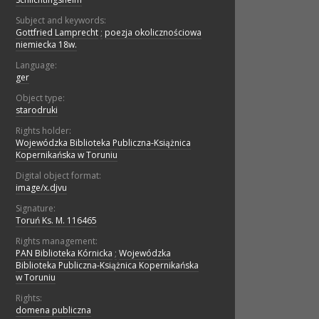
Subject and keywords:
Gottfried Lamprecht
;
poezja okolicznościowa
niemiecka 18w.
Language:
ger
Object type:
starodruki
Rights holder:
Wojewódzka Biblioteka Publiczna-Książnica
Kopernikańska w Toruniu
Digital object format:
image/x.djvu
Signature:
Toruń Ks. M. 116465
Rights management:
PAN Biblioteka Kórnicka
;
Wojewódzka
Biblioteka Publiczna-Książnica Kopernikańska
w Toruniu
Rights:
domena publiczna