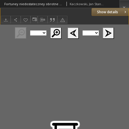
Fortuney niedostateczney obrotne koło Przy Dźiedźicznym Godźiembie Jaśńie Wielmożnego Pana, Pana IE[g] [M]ośći X. Stanisława z Lubrańca Dąmbskiego. Z Ł[aski] B[ożej] biskupa chełmskiego administratora (sede vacante) biskupstwa kuiawskiego, y pomorskiego, proboszcza wrocławskiego [et]c, [et]c. Za wiazdem na swą Godność zatrzymane, y Iemu w dalszą Z opatrznośći Boskiey obowiązane
Kaczkowski, Jan Stanisław
Show details