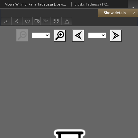
Mowa W. Jmci Pana Tadeusza Lipskiego Kasztelanica Łęczyckiego, Podkomorzego J.K.Mści, na Pogrzebie Jaśnie Wielmożnego Jmci Pana Józefa z Lipego na Lipsku Grabi Lipskiego, Kasztelana łęczyckiego; Połkownika Woysk Rzeczy Pospolitey, Oyca swego, w Kościele Poznańskim WW. XX. Jezuitów miana. Dnia 30. miesiąca Stycznia, Roku Pańskiego 1753
Lipski, Tadeusz (1725–1796)
Show details