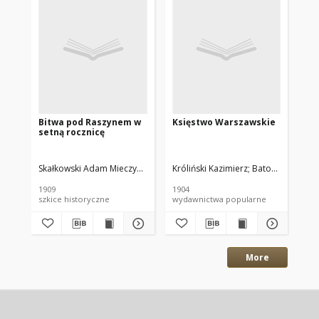
Bitwa pod Raszynem w
Księstwo Warszawskie
Pa
setną rocznicę
Skałkowski Adam Mieczysław
Króliński Kazimierz
Batowski-Kaczor, 
1909
1904
184
szkice historyczne
wydawnictwa popularne
cza
More