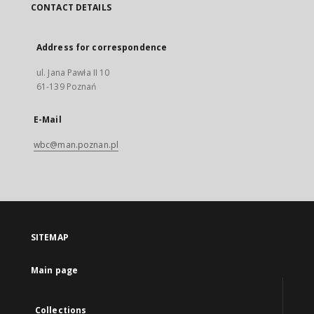
CONTACT DETAILS
Address for correspondence
ul. Jana Pawła II 10
61-139 Poznań
E-Mail
wbc@man.poznan.pl
SITEMAP
Main page
Collections