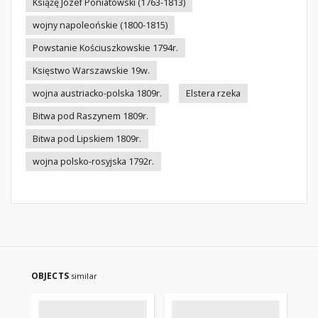
Książę Józef Poniatowski (1763-1813)
wojny napoleońskie (1800-1815)
Powstanie Kościuszkowskie 1794r.
Księstwo Warszawskie 19w.
wojna austriacko-polska 1809r.
Elstera rzeka
Bitwa pod Raszynem 1809r.
Bitwa pod Lipskiem 1809r.
wojna polsko-rosyjska 1792r.
OBJECTS
similar