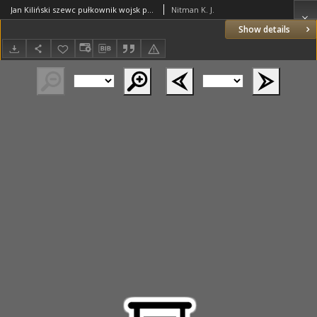
Jan Kiliński szewc pułkownik wojsk polskich w r. 1794. Opowieść historyczna
Nitman K. J.
Show details