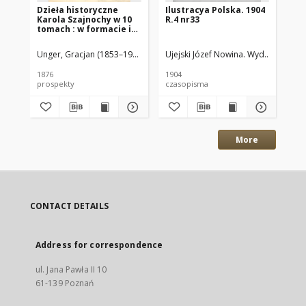
Dzieła historyczne
Ilustracya Polska. 1904
Mie
Karola Szajnochy w 10
R.4 nr33
du
tomach : w formacie i
na papierze jak
niniejszy prospekt
Unger, Gracjan (1853–1911)
Ujejski Józef Nowina. Wyd.
Ujejski J
Bac
1876
1904
191
prospekty
czasopisma
szk
More
CONTACT DETAILS
Address for correspondence
ul. Jana Pawła II 10
61-139 Poznań