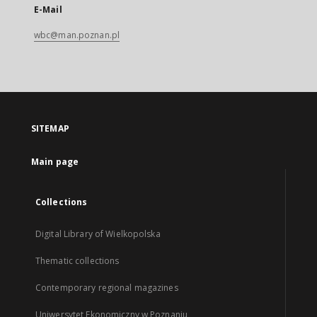
E-Mail
wbc@man.poznan.pl
SITEMAP
Main page
Collections
Digital Library of Wielkopolska
Thematic collections
Contemporary regional magazines
Uniwersytet Ekonomiczny w Poznaniu