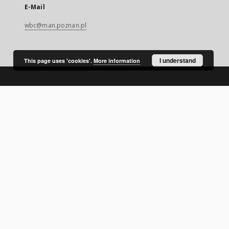
E-Mail
wbc@man.poznan.pl
I understand
This page uses 'cookies'.
More information
SITEMAP
Main page
Collections
Digital Library of Wielkopolska
Thematic collections
Contemporary regional magazines
Uniwersytet Ekonomiczny w Poznaniu