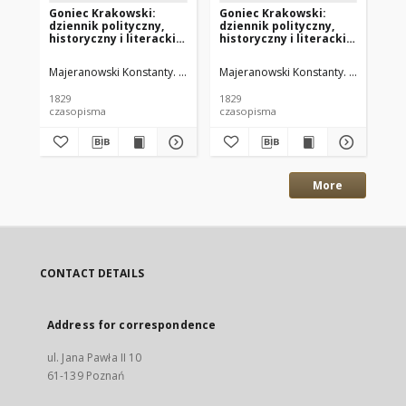
Goniec Krakowski:
Goniec Krakowski:
Go
dziennik polityczny,
dziennik polityczny,
dz
historyczny i literacki.
historyczny i literacki.
his
1829.04.21 nr48
1829.04.18 nr47
182
Majeranowski Konstanty. Red.
Majeranowski Konstanty. Red.
Maj
1829
1829
182
czasopisma
czasopisma
cza
More
CONTACT DETAILS
Address for correspondence
ul. Jana Pawła II 10
61-139 Poznań