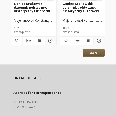
Goniec Krakowski:
Goniec Krakowski:
Go
dziennik polityczny,
dziennik polityczny,
dz
historyczny i literacki.
historyczny i literacki.
his
1829.04.21 nr48
1829.04.18 nr47
182
Majeranowski Konstanty. Red.
Majeranowski Konstanty. Red.
Maj
1829
1829
182
czasopisma
czasopisma
cza
More
CONTACT DETAILS
Address for correspondence
ul. Jana Pawła II 10
61-139 Poznań