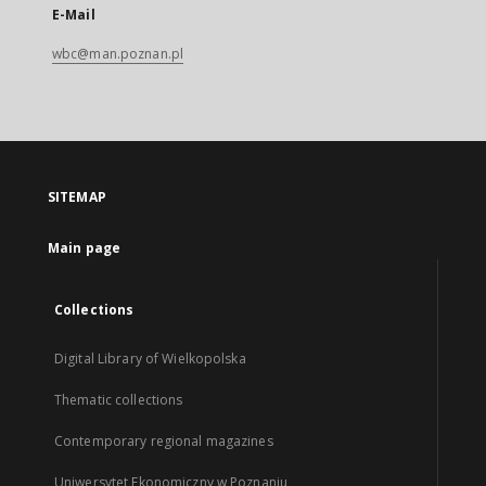
E-Mail
wbc@man.poznan.pl
SITEMAP
Main page
Collections
Digital Library of Wielkopolska
Thematic collections
Contemporary regional magazines
Uniwersytet Ekonomiczny w Poznaniu