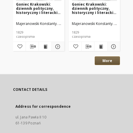
Goniec Krakowski:
Goniec Krakowski:
Go
dziennik polityczny,
dziennik polityczny,
dz
historyczny i literacki.
historyczny i literacki.
his
1829.04.21 nr48
1829.04.18 nr47
182
Majeranowski Konstanty. Red.
Majeranowski Konstanty. Red.
Maj
1829
1829
182
czasopisma
czasopisma
cza
More
CONTACT DETAILS
Address for correspondence
ul. Jana Pawła II 10
61-139 Poznań