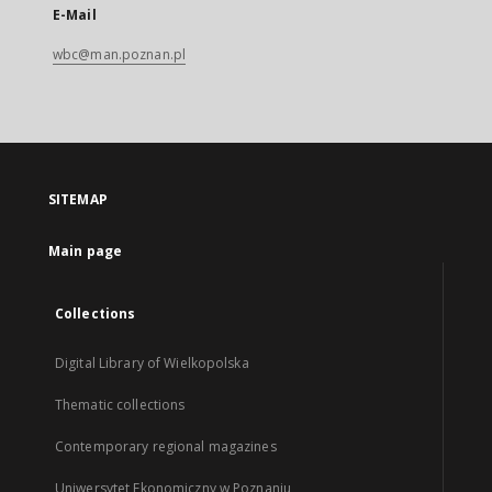
E-Mail
wbc@man.poznan.pl
SITEMAP
Main page
Collections
Digital Library of Wielkopolska
Thematic collections
Contemporary regional magazines
Uniwersytet Ekonomiczny w Poznaniu