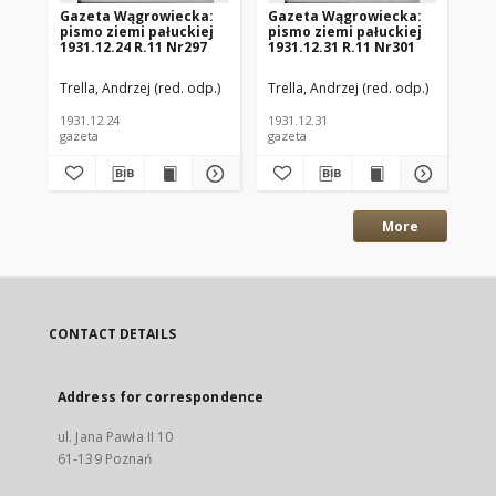
Gazeta Wągrowiecka:
Gazeta Wągrowiecka:
Ga
pismo ziemi pałuckiej
pismo ziemi pałuckiej
pi
1931.12.24 R.11 Nr297
1931.12.31 R.11 Nr301
193
Trella, Andrzej (red. odp.)
Trella, Andrzej (red. odp.)
Tre
1931.12.24
1931.12.31
193
gazeta
gazeta
gaz
More
CONTACT DETAILS
Address for correspondence
ul. Jana Pawła II 10
61-139 Poznań