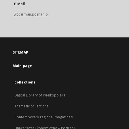
E-Mail
wbc@man.poznan.pl
SITEMAP
Main page
Collections
Digital Library of Wielkopolska
Thematic collections
Contemporary regional magazines
Uniwersytet Ekonomiczny w Poznaniu