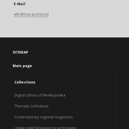
E-Mail
wbc@man.poznan.pl
SITEMAP
Main page
Collections
Digital Library of Wielkopolska
Thematic collections
Contemporary regional magazines
Uniwersytet Ekonomiczny w Poznaniu