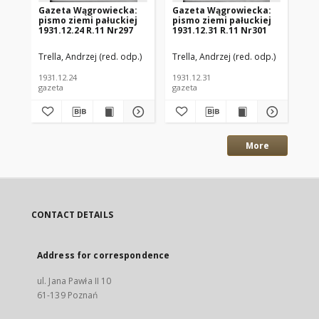
Gazeta Wągrowiecka:
Gazeta Wągrowiecka:
Ga
pismo ziemi pałuckiej
pismo ziemi pałuckiej
pi
1931.12.24 R.11 Nr297
1931.12.31 R.11 Nr301
193
Trella, Andrzej (red. odp.)
Trella, Andrzej (red. odp.)
Tre
1931.12.24
1931.12.31
193
gazeta
gazeta
gaz
More
CONTACT DETAILS
Address for correspondence
ul. Jana Pawła II 10
61-139 Poznań