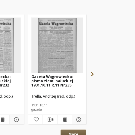
ecka:
Gazeta Wągrowiecka:
Gazeta Wągrowiecka
uckiej
pismo ziemi pałuckiej
pismo ziemi pałuckie
Nr232
1931.10.11 R.11 Nr235
1931.10.09 R.11 Nr233
d. odp.)
Trella, Andrzej (red. odp.)
Trella, Andrzej (red. odp
1931.10.11
1931.10.09
gazeta
gazeta
More