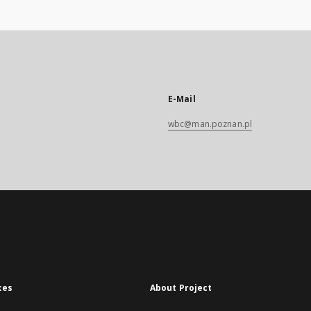
E-Mail
wbc@man.poznan.pl
xes
About Project