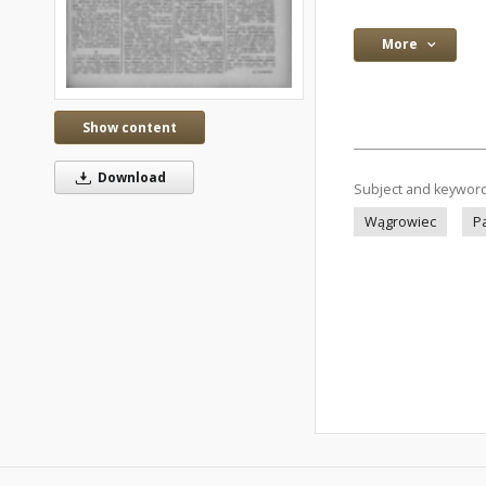
More
Show content
Download
Subject and keywor
Wągrowiec
Pa