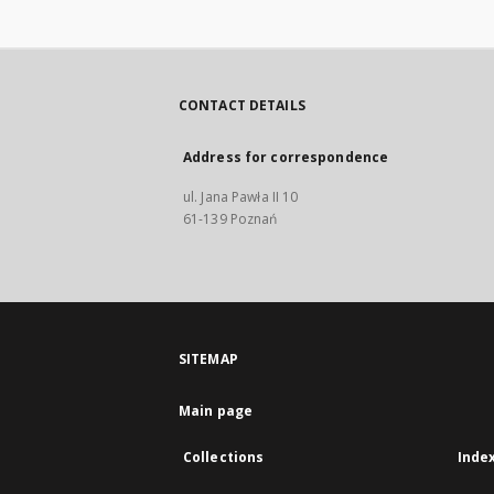
CONTACT DETAILS
Address for correspondence
ul. Jana Pawła II 10
61-139 Poznań
SITEMAP
Main page
Collections
Inde