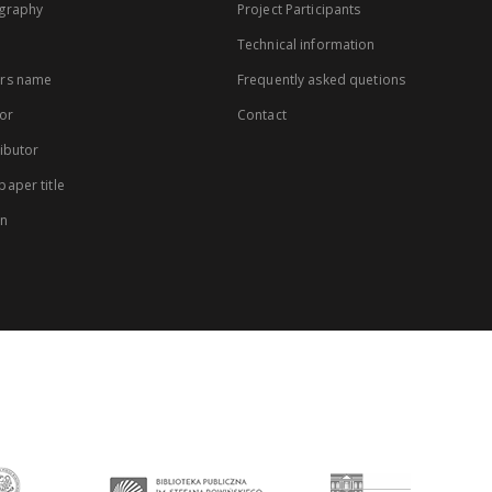
graphy
Project Participants
Technical information
rs name
Frequently asked quetions
or
Contact
ibutor
aper title
on