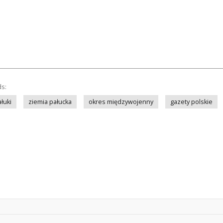
ds:
łuki
ziemia pałucka
okres międzywojenny
gazety polskie