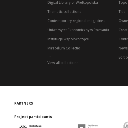
Digital Library of Wielkopolska
Topo
Thematic collections
Title
Contemporary regional magazines
Owne
Uniwersytet Ekonomiczny w Poznaniu
Creat
Instytucje współtworzące
Contr
Mirabilium Collectio
Newsp
...
Editi
View all collections
PARTNERS
Project participants