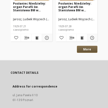
Posłaniec Niedzielny:
Posłaniec Niedzielny:
Po
organ Parafii św.
organ Parafii św.
org
Stanisława BM w
Stanisława BM w
St
Mieście Ostrowie
Mieście Ostrowie
Mi
Archidiec. Poznańskiej
Archidiec. Poznańskiej
Ar
Jarosz, Ludwik Wojciech (1888-1935) red.
Jarosz, Ludwik Wojciech (1888-1935)
Płotka, Leon (1889-1954) re
Jar
1929.07.21 R.3 Nr29
1929.07.28 R.3 Nr30
192
1929.07.21
1929.07.28
192
czasopismo
czasopismo
cz
More
CONTACT DETAILS
Address for correspondence
ul. Jana Pawła II 10
61-139 Poznań