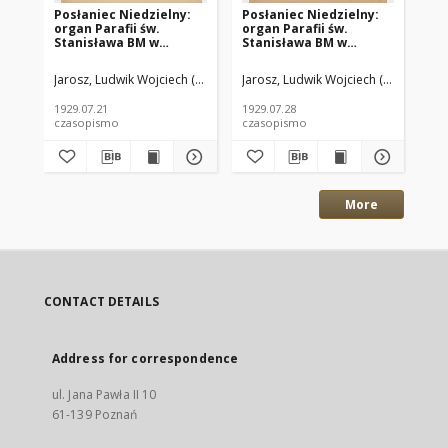
Posłaniec Niedzielny:
Posłaniec Niedzielny:
Po
organ Parafii św.
organ Parafii św.
org
Stanisława BM w
Stanisława BM w
St
Mieście Ostrowie
Mieście Ostrowie
Mi
Archidiec. Poznańskiej
Archidiec. Poznańskiej
Ar
Jarosz, Ludwik Wojciech (1888-1935) red.
Jarosz, Ludwik Wojciech (1888-1935)
Płotka, Leon (1889-1954) re
Jar
1929.07.21 R.3 Nr29
1929.07.28 R.3 Nr30
192
1929.07.21
1929.07.28
192
czasopismo
czasopismo
cz
More
CONTACT DETAILS
Address for correspondence
ul. Jana Pawła II 10
61-139 Poznań