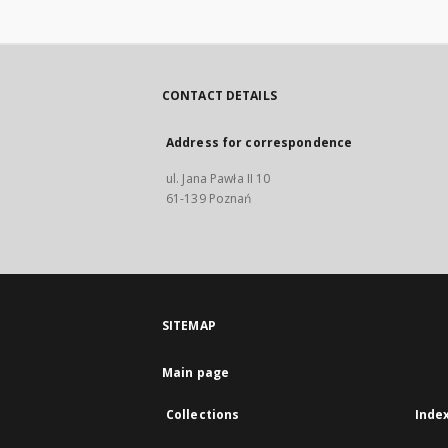
CONTACT DETAILS
Address for correspondence
ul. Jana Pawła II 10
61-139 Poznań
SITEMAP
Main page
Collections
Inde