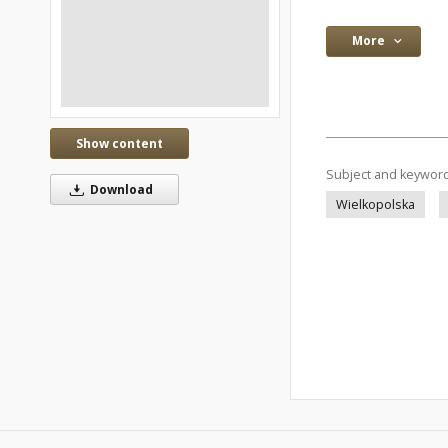
More
Show content
Subject and keywor
Download
Wielkopolska