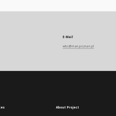
E-Mail
wbc@man.poznan.pl
xes
About Project