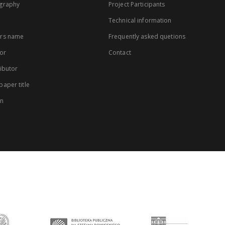
graphy
Project Participants
Technical information
rs name
Frequently asked quetions
or
Contact
ibutor
aper title
on