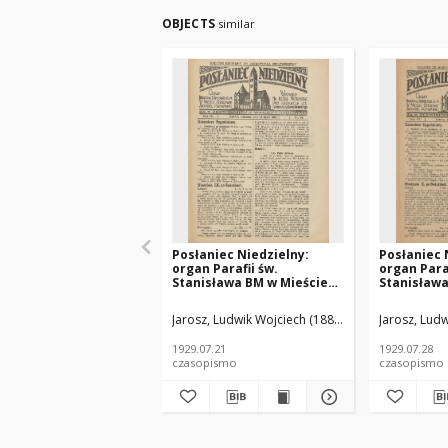
OBJECTS
similar
Posłaniec Niedzielny:
Posłaniec 
organ Parafii św.
organ Paraf
Stanisława BM w Mieście
Stanisława
Ostrowie Archidiec.
Ostrowie A
Poznańskiej 1929.07.21 R.3
Poznańskie
Jarosz, Ludwik Wojciech (1888-1935) red.
Jarosz, Ludw
Płotka,
Nr29
Nr30
1929.07.21
1929.07.28
czasopismo
czasopismo