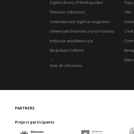
Digital Library of Wielkopolska
Topo
Thematic collections
Title
Contemporary regional magazines
Owne
Uniwersytet Ekonomiczny w Poznaniu
Creat
Instytucje współtworzące
Contr
Mirabilium Collectio
Newsp
...
Editi
View all collections
PARTNERS
Project participants