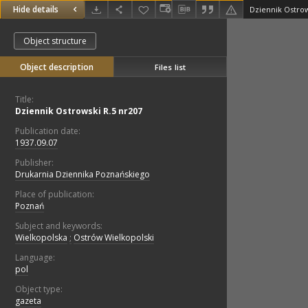
Hide details
Dziennik Ostrow
Object structure
Object description
Files list
Title:
Dziennik Ostrowski R.5 nr207
Publication date:
1937.09.07
Publisher:
Drukarnia Dziennika Poznańskiego
Place of publication:
Poznań
Subject and keywords:
Wielkopolska
;
Ostrów Wielkopolski
Language:
pol
Object type:
gazeta