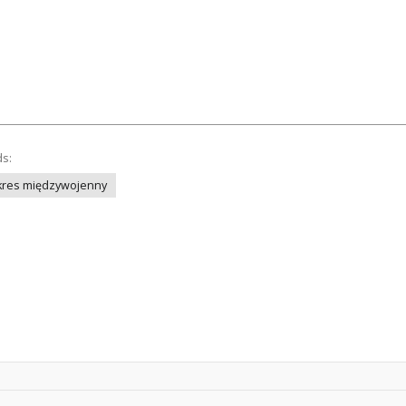
ds:
kres międzywojenny