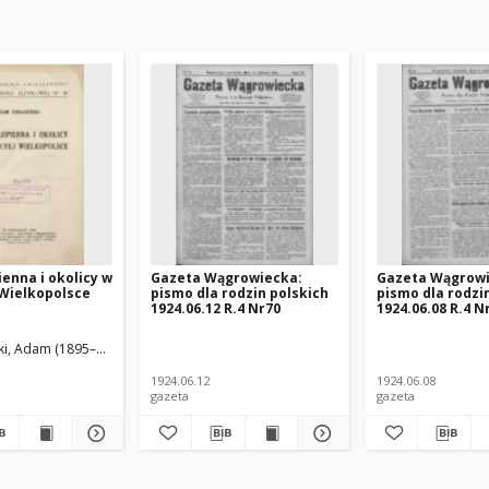
enna i okolicy w
Gazeta Wągrowiecka:
Gazeta Wągrowi
 Wielkopolsce
pismo dla rodzin polskich
pismo dla rodzi
1924.06.12 R.4 Nr70
1924.06.08 R.4 N
i, Adam (1895–1945)
1924.06.12
1924.06.08
gazeta
gazeta