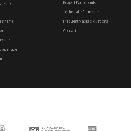
graphy
Project Participants
Technical information
rs name
Frequently asked quetions
or
Contact
ibutor
aper title
on