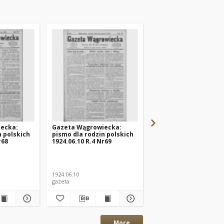
ecka:
Gazeta Wągrowiecka:
Gazeta Wągrowiecka
n polskich
pismo dla rodzin polskich
pismo dla rodzin pols
r68
1924.06.10 R.4 Nr69
1924.06.15 R.4 Nr71
1924.06.10
1924.06.15
gazeta
gazeta
More