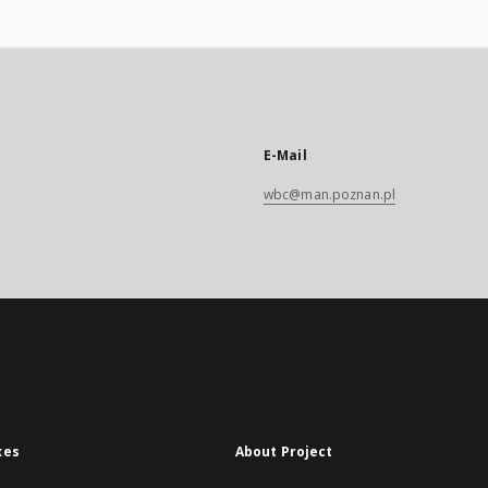
E-Mail
wbc@man.poznan.pl
xes
About Project