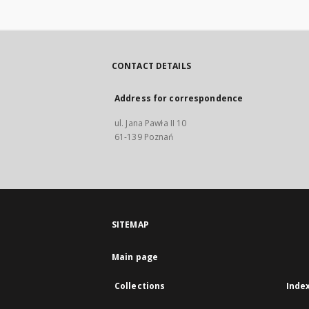
CONTACT DETAILS
Address for correspondence
ul. Jana Pawła II 10
61-139 Poznań
SITEMAP
Main page
Collections
Inde