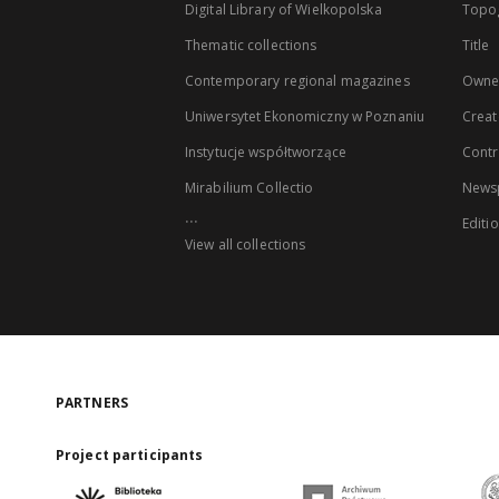
Digital Library of Wielkopolska
Topo
Thematic collections
Title
Contemporary regional magazines
Owne
Uniwersytet Ekonomiczny w Poznaniu
Creat
Instytucje współtworzące
Contr
Mirabilium Collectio
Newsp
...
Editi
View all collections
PARTNERS
Project participants