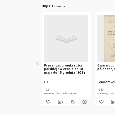
OBJECTS
similar
Prace rządu większości
Gwara Łopi
polskiej : w czasie od 28
północnej
maja do 15 grudnia 1923 r.
G.L.
Tomaszewsk
1924
1930
monografia historyczna
monografia