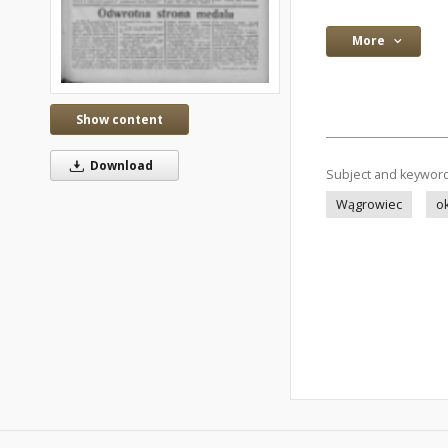
More
Show content
Download
Subject and keywor
Wągrowiec
o