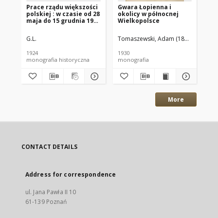
Prace rządu większości
Gwara Łopienna i
Ga
polskiej : w czasie od 28
okolicy w północnej
pi
maja do 15 grudnia 1923
Wielkopolsce
pol
r.
Nr
G.L.
Tomaszewski, Adam (1895–1945)
1924
1930
192
monografia historyczna
monografia
gaz
More
CONTACT DETAILS
Address for correspondence
ul. Jana Pawła II 10
61-139 Poznań