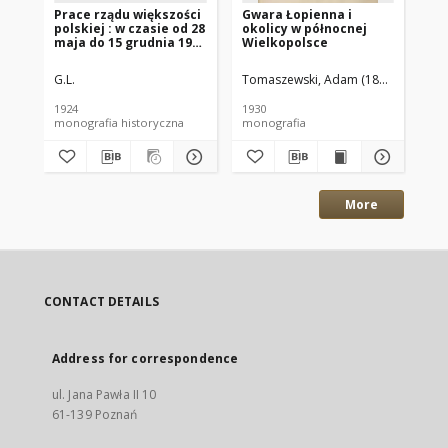
Prace rządu większości
Gwara Łopienna i
Ga
polskiej : w czasie od 28
okolicy w północnej
pi
maja do 15 grudnia 1923
Wielkopolsce
pol
r.
Nr
G.L.
Tomaszewski, Adam (1895–1945)
1924
1930
192
monografia historyczna
monografia
gaz
More
CONTACT DETAILS
Address for correspondence
ul. Jana Pawła II 10
61-139 Poznań