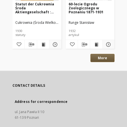
Statut der Cukrownia
60-lecie Ogrodu
Zi
Środa
Zoologicznego w
na
Aktiengeselschaft :
Poznaniu 1871-1931
ek
Gültig vom 28.X.1930
Ce
To
Cukrownia (Środa Wielkopolska)
Runge Stanisław
Swi
Go
Wi
1930
1932
190
Po
statuty
artykuł
cz
190
More
CONTACT DETAILS
Address for correspondence
ul. Jana Pawła II 10
61-139 Poznań