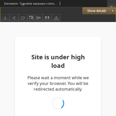
Ziemianin. Tygodnik naukowo-rolniczy i ekonomiczny; organ Centralnego Towarzystwa Gospodarczego w Wielkiem Księstwie Poznańskiem 1907.05.11 R.57 Nr.19
Show details