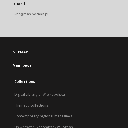
E-Mail
wbc@man.poznan.pl
SITEMAP
Main page
Collections
Digital Library of Wielkopolska
Thematic collections
Contemporary regional magazines
Uniwersytet Ekonomiczny w Poznaniu