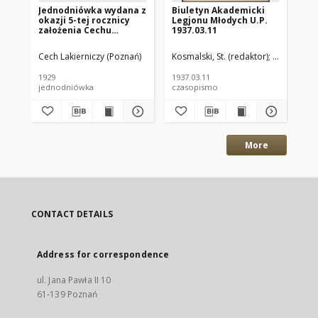
Jednodniówka wydana z
Biuletyn Akademicki
60
okazji 5-tej rocznicy
Legjonu Młodych U.P.
Zo
założenia Cechu
1937.03.11
Po
Lakierniczego w
Poznaniu : 1924-1929.
Cech Lakierniczy (Poznań)
Kosmalski, St. (redaktor)
Oddział Un
Run
1929
1937.03.11
193
jednodniówka
czasopismo
art
More
CONTACT DETAILS
Address for correspondence
ul. Jana Pawła II 10
61-139 Poznań