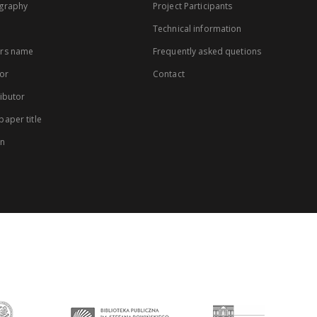
graphy
Project Participants
Technical information
rs name
Frequently asked quetions
or
Contact
ibutor
aper title
on