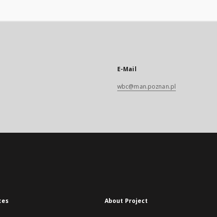
E-Mail
wbc@man.poznan.pl
xes
About Project