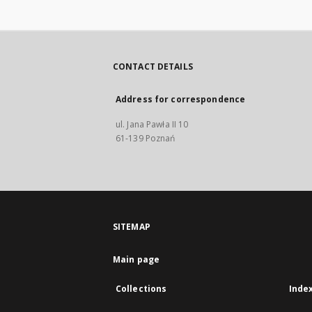
CONTACT DETAILS
Address for correspondence
ul. Jana Pawła II 10
61-139 Poznań
SITEMAP
Main page
Collections
Inde