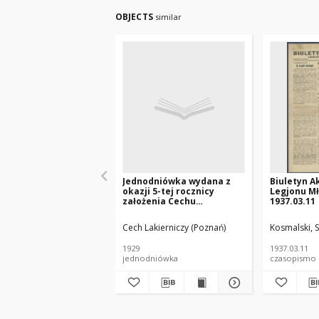
OBJECTS
similar
Jednodniówka wydana z
Biuletyn A
okazji 5-tej rocznicy
Legjonu Mł
założenia Cechu
1937.03.11
Lakierniczego w Poznaniu
: 1924-1929.
Cech Lakierniczy (Poznań)
Kosmalski, S
1929
1937.03.11
jednodniówka
czasopismo