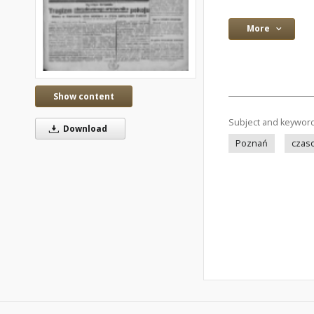
More
Show content
Subject and keywor
Download
Poznań
czas