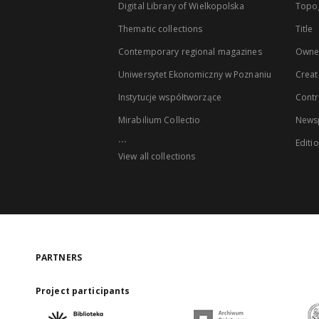
Digital Library of Wielkopolska
Topo
Thematic collections
Title
Contemporary regional magazines
Owne
Uniwersytet Ekonomiczny w Poznaniu
Creat
Instytucje współtworzące
Contr
Mirabilium Collectio
Newsp
...
Editi
View all collections
PARTNERS
Project participants